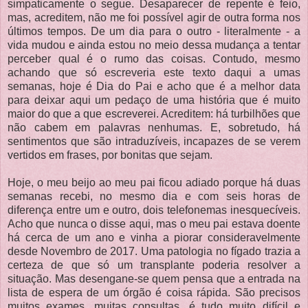
simpaticamente o segue. Desaparecer de repente é feio,
mas, acreditem, não me foi possível agir de outra forma nos
últimos tempos. De um dia para o outro - literalmente - a
vida mudou e ainda estou no meio dessa mudança a tentar
perceber qual é o rumo das coisas. Contudo, mesmo
achando que só escreveria este texto daqui a umas
semanas, hoje é Dia do Pai e acho que é a melhor data
para deixar aqui um pedaço de uma história que é muito
maior do que a que escreverei. Acreditem: há turbilhões que
não cabem em palavras nenhumas. E, sobretudo, há
sentimentos que são intraduzíveis, incapazes de se verem
vertidos em frases, por bonitas que sejam.
Hoje, o meu beijo ao meu pai ficou adiado porque há duas
semanas recebi, no mesmo dia e com seis horas de
diferença entre um e outro, dois telefonemas inesquecíveis.
Acho que nunca o disse aqui, mas o meu pai estava doente
há cerca de um ano e vinha a piorar consideravelmente
desde Novembro de 2017. Uma patologia no fígado trazia a
certeza de que só um transplante poderia resolver a
situação. Mas desengane-se quem pensa que a entrada na
lista de espera de um órgão é coisa rápida. São precisos
muitos exames, muitas consultas, é tudo muito difícil e