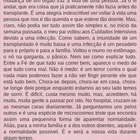
mudança de um órgão traz à vida de uma pessoa. Já o vi
andar, que era coisa que já praticamente não fazia antes do
transplante. É uma alegria indescritível ver voltar à vida uma
pessoa que nos é tão querida e que esteve tão doente. Mas,
claro, não podia ser tudo assim tão simples e, no início da
semana passada, o meu pai voltou aos Cuidados Intensivos
devido a uma infecção. Como sabem, a imunidade de um
transplantado é muito baixa e uma infecção é um pesadelo
para o próprio e para a família. Voltou o murro no estômago,
o nó na garganta, o pânico. Nem sei como explicar tudo.
Entre a Fé de que tudo vai correr bem, aparece o medo de
que tudo corra mal. Não é medo: é um terror contra o qual
nada mais podemos fazer a não ser fingir perante ele que
está tudo bem. Chora-se depois, chora-se em casa, chora-
se longe dele porque enquanto estamos ao seu lado temos
de sorrir. É difícil, custa mesmo muito, mas, acreditem, há
muita, muita gente a passar por isto. No hospital, cruzam-se
as mesmas caras diariamente. Já perguntamos uns pelos
outros e é uma espécie de microcosmos triste que encontra
assim uma pequenina forma de aparentar normalidade.
Aliás, para a minha família e a dos outros doentes, aquela é
a normalidade possível. É e será a nossa vida durante
algum tempo.