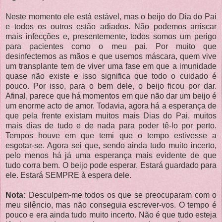
Neste momento ele está estável, mas o beijo do Dia do Pai
e todos os outros estão adiados. Não podemos arriscar
mais infecções e, presentemente, todos somos um perigo
para pacientes como o meu pai. Por muito que
desinfectemos as mãos e que usemos máscara, quem vive
um transplante tem de viver uma fase em que a imunidade
quase não existe e isso significa que todo o cuidado é
pouco. Por isso, para o bem dele, o beijo ficou por dar.
Afinal, parece que há momentos em que não dar um beijo é
um enorme acto de amor. Todavia, agora há a esperança de
que pela frente existam muitos mais Dias do Pai, muitos
mais dias de tudo e de nada para poder tê-lo por perto.
Tempos houve em que temi que o tempo estivesse a
esgotar-se. Agora sei que, sendo ainda tudo muito incerto,
pelo menos há já uma esperança mais evidente de que
tudo corra bem. O beijo pode esperar. Estará guardado para
ele. Estará SEMPRE à espera dele.
Nota:
Desculpem-me todos os que se preocuparam com o
meu silêncio, mas não conseguia escrever-vos. O tempo é
pouco e era ainda tudo muito incerto. Não é que tudo esteja