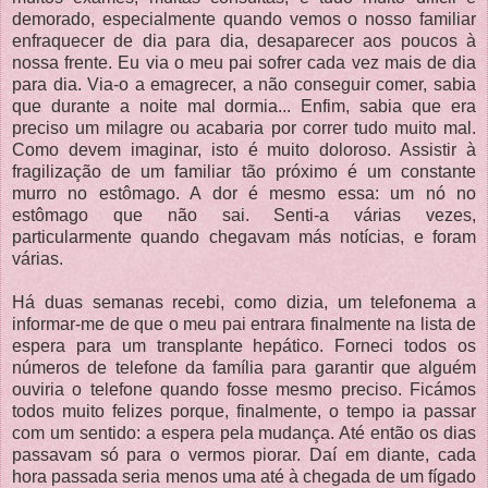
demorado, especialmente quando vemos o nosso familiar
enfraquecer de dia para dia, desaparecer aos poucos à
nossa frente. Eu via o meu pai sofrer cada vez mais de dia
para dia. Via-o a emagrecer, a não conseguir comer, sabia
que durante a noite mal dormia... Enfim, sabia que era
preciso um milagre ou acabaria por correr tudo muito mal.
Como devem imaginar, isto é muito doloroso. Assistir à
fragilização de um familiar tão próximo é um constante
murro no estômago. A dor é mesmo essa: um nó no
estômago que não sai. Senti-a várias vezes,
particularmente quando chegavam más notícias, e foram
várias.
Há duas semanas recebi, como dizia, um telefonema a
informar-me de que o meu pai entrara finalmente na lista de
espera para um transplante hepático. Forneci todos os
números de telefone da família para garantir que alguém
ouviria o telefone quando fosse mesmo preciso. Ficámos
todos muito felizes porque, finalmente, o tempo ia passar
com um sentido: a espera pela mudança. Até então os dias
passavam só para o vermos piorar. Daí em diante, cada
hora passada seria menos uma até à chegada de um fígado