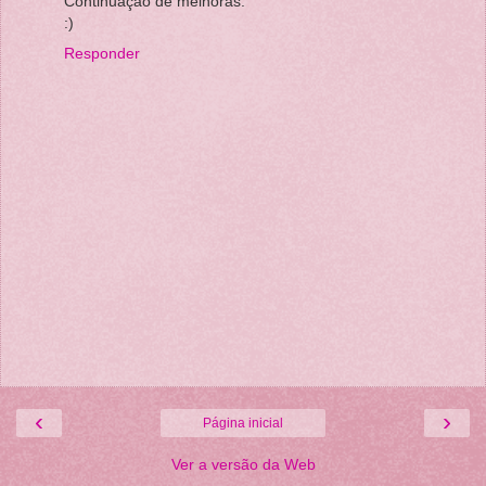
Continuação de melhoras.
:)
Responder
‹
›
Página inicial
Ver a versão da Web