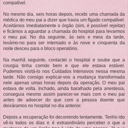
compatível.
No mesmo dia, seis horas depois, recebi uma chamada da
médica do meu pai a dizer que havia um fígado compatível.
Aceitámos imediatamente o órgão (sim, é possível rejeitar)
e ficámos a aguardar a chamada do hospital para levarmos
o meu pai. No dia seguinte, às seis e meia da tarde,
levámo-no para ser internado e às nove e cinquenta da
noite desceu para o bloco operatório.
Na manhã seguinte, contactei o hospital e soube que a
cirurgia tinha corrido bem e que ele estava estável.
Pudemos visitá-lo nos Cuidados Intensivos nessa mesma
tarde. Não consigo explicar-vos a mudança transformada
nele apenas umas horas depois da operação. O meu pai
estava de volta. Inchado, ainda baralhado pela anestesia,
conseguia mesmo assim parecer-se mais com o meu pai
antes de adoecer do que com a pessoa doente que
deixáramos no hospital no dia anterior.
Depois a recuperação foi decorrendo lentamente. Tenho ido
vê-lo todos os dias e é extraordinário perceber o que a